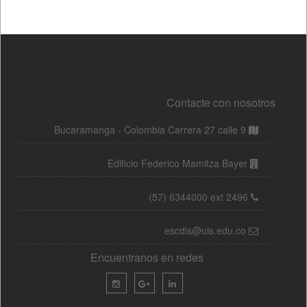
Contacte con nosotros
Bucaramanga - Colombia Carrera 27 calle 9
Edificio Federico Mamitza Bayer
(57) 6344000 ext 2496
escdis@uis.edu.co
Encuentranos en redes