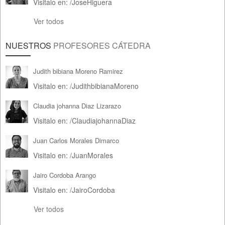
Visitalo en:
/
JoseHiguera
Ver todos
NUESTROS
PROFESORES CÁTEDRA
Judith bibiana Moreno Ramirez
Visitalo en:
/
JudithbibianaMoreno
Claudia johanna Diaz Lizarazo
Visitalo en:
/
ClaudiajohannaDiaz
Juan Carlos Morales Dimarco
Visitalo en:
/
JuanMorales
Jairo Cordoba Arango
Visitalo en:
/
JairoCordoba
Ver todos