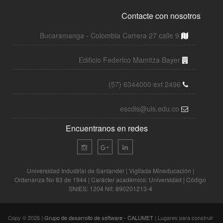
Contacte con nosotros
Bucaramanga - Colombia Carrera 27 calle 9
Edificio Federico Mamitza Bayer
(57) 6344000 ext 2496
escdis@uis.edu.co
Encuentranos en redes
Universidad Industrial de Santander | Vigilada Mineducación |
Ordenanza No 83 de 1944 | Carácter académico: Universidad | Código
SNIES: 1204 Nit: 890201213-4
Copy © 2026 |
Grupo de desarrollo de software - CALUMET
| Lugares para construir